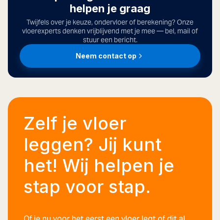
helpen je graag
Twijfels over je keuze, ondervloer of berekening? Onze
vloerexperts denken vrijblijvend met je mee — bel, mail of
stuur een bericht.
Neem contact op
Zelf je vloer
leggen? Jij kunt
het! Wij helpen je
stap voor stap.
Of je nu voor het eerst een vloer legt of dit al