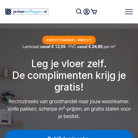
Skip
to
content
GROOTHANDEL DIRECT
Laminaat
vanaf € 12,95
· PVC
vanaf € 24,95
per m²
Leg je vloer zelf.
De complimenten krijg je
gratis!
Rechtstreeks van groothandel naar jouw woonkamer.
Volle pakken, scherpe m²-prijzen, en gratis stalen voor
je beslist.