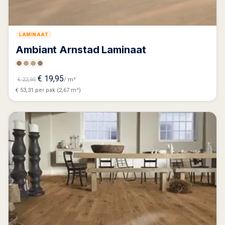
LAMINAAT
Ambiant Arnstad Laminaat
Oorspronkelijke
Huidige
€
19,95
€
22,95
/ m²
prijs
prijs
€ 53,31 per pak (2,67 m²)
was:
is:
€ 22,95.
€ 19,95.