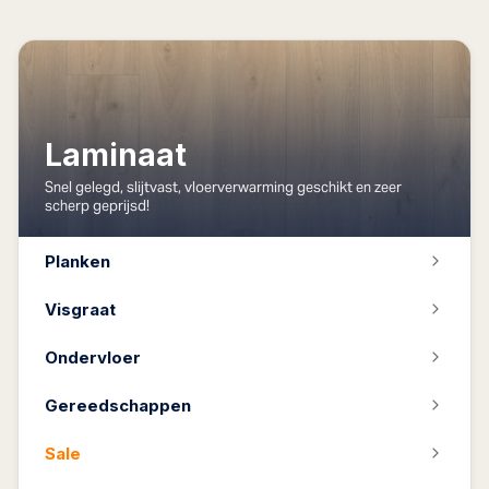
Laminaat
Snel gelegd, slijtvast, vloerverwarming geschikt en zeer
scherp geprijsd!
Planken
Visgraat
Ondervloer
Gereedschappen
Sale